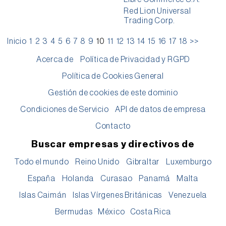
Red Lion Universal
Trading Corp.
Inicio
1
2
3
4
5
6
7
8
9
10
11
12
13
14
15
16
17
18
>>
Acerca de
Política de Privacidad y RGPD
Política de Cookies General
Gestión de cookies de este dominio
Condiciones de Servicio
API de datos de empresa
Contacto
Buscar empresas y directivos de
Todo el mundo
Reino Unido
Gibraltar
Luxemburgo
España
Holanda
Curasao
Panamá
Malta
Islas Caimán
Islas Vírgenes Británicas
Venezuela
Bermudas
México
Costa Rica