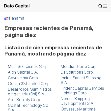
Dato Capital
Panamá
Empresas recientes de Panamá,
página diez
Listado de cien empresas recientes de
Panamá, mostrando página diez
Multi Soluciones, S.Ep
Meridian Forte Corp.
Aion Capital S.A.
Ds Solutions Corp.
Cavavelmu Corp.
Ionian Sunset Shipping
S.A.
Ocean 33 Limited Corp.
Trident Capital Services
Desarrollos, Suministros
Holdings Corp.
e Ingenieria (Dsi) S.A.
Nereus Shipping
Apis Society Corp.
Developments S.A.
Costal Technology Co
Odysseus Maritime
S.A.