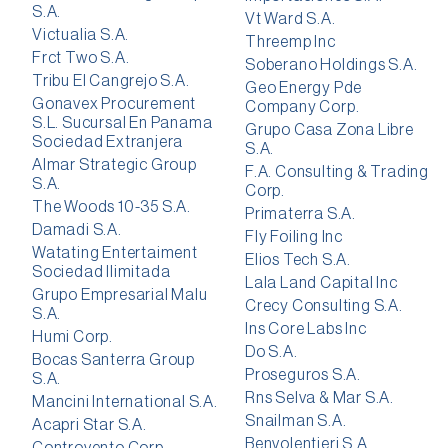
S.A.
Vt Ward S.A.
Victualia S.A.
Threemp Inc
Frct Two S.A.
Soberano Holdings S.A.
Tribu El Cangrejo S.A.
Geo Energy Pde
Gonavex Procurement
Company Corp.
S.L. Sucursal En Panama
Grupo Casa Zona Libre
Sociedad Extranjera
S.A.
Almar Strategic Group
F.A. Consulting & Trading
S.A.
Corp.
The Woods 10-35 S.A.
Primaterra S.A.
Damadi S.A.
Fly Foiling Inc
Watating Entertaiment
Elios Tech S.A.
Sociedad Ilimitada
Lala Land Capital Inc
Grupo Empresarial Malu
Crecy Consulting S.A.
S.A.
Ins Core Labs Inc
Humi Corp.
Do S.A.
Bocas Santerra Group
Proseguros S.A.
S.A.
Rns Selva & Mar S.A.
Mancini International S.A.
Snailman S.A.
Acapri Star S.A.
Benvolentieri S.A.