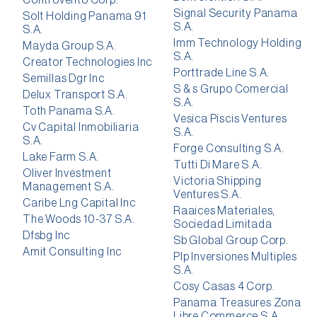
Controvento Corp.
Signal Security Panama
Solt Holding Panama 91
S.A.
S.A.
Imm Technology Holding
Mayda Group S.A.
S.A.
Creator Technologies Inc
Porttrade Line S.A.
Semillas Dgr Inc
S & s Grupo Comercial
Delux Transport S.A.
S.A.
Toth Panama S.A.
Vesica Piscis Ventures
Cv Capital Inmobiliaria
S.A.
S.A.
Forge Consulting S.A.
Lake Farm S.A.
Tutti Di Mare S.A.
Oliver Investment
Victoria Shipping
Management S.A.
Ventures S.A.
Caribe Lng Capital Inc
Raaices Materiales,
The Woods 10-37 S.A.
Sociedad Limitada
Dfsbg Inc
Sb Global Group Corp.
Amit Consulting Inc
Plp Inversiones Multiples
S.A.
Cosy Casas 4 Corp.
Panama Treasures Zona
Libre Commerce S.A.