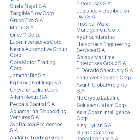
Enterprises S.A.
Shefa Najat S.A.
Logística y Distribución
Tangible Flow Corp.
D&d S.A.
Grupo Dcn S.A.
Tropical Water
Martel S.A.
Management Corp.
Once 11 Corp.
Xyz Founders Inc
Luper Inversiones Corp.
Harvortech Engineering
Nexus Automotive Group
Services S.A.
Corp.
Galaxy Maritime
Core Motor Trading
Enterprises Group S.A.
Corp.
El Dorado Sanctuary S.A.
Jamstar Biz S.A.
Farmavet Panama Corp.
Eg Group Holdings S.A.
Avanti Global Freights
Chevalier Lelion Corp.
S.A.
Altum Nexus S.A.
No Crypto Labs Inc
Peccala Capital S.A.
Soluicem Latam Corp.
Aquamarina Shipholding
Asia Ocean Intelligence
Ventures S.A.
Corp.
Ave Balboa Residences
Xing Liyuan S.A.
S.A.
Guerra Calderon
Andalux Trading Group
Importaciones S.A.