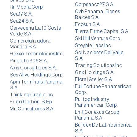
United S.A.
Corpsancz27 S.A.
Rn Media Corp.
Cvb Panama, Bienes
Sea17 S.A.
Raices S.A.
Sea24 S.A.
Ecosun S.A.
Cerveceria La 10 Costa
Tierra Firme Capital S.A.
Verde S.A.
Ski Hill Venture Corp.
Comercializadora
Steyble Labs Inc
Manara S.A.
Sol Naciente Del Valle
Hexxo Technologies Inc
S.A.
Pinoalto 305 S.A.
Tracing Solutions Inc
Axis Consultores S.A.
Gnx Holdings S.A.
Ses Alive Holdings Corp.
Floral Atelier S.A.
Apm Terminals Panama
Full Fortune Panamerican
S.A.
Corp.
Thinking Cradle Inc
Pulltop Industry
Fruto Carbón, S.Ep
Panamerican Corp.
Mit Consultores S.A.
Lmt Conexus Group
Panama S.A.
Buildex De Latinoamerica
S.A.