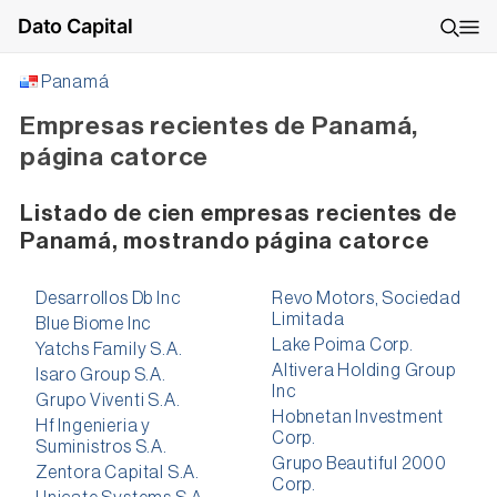
Dato Capital
Panamá
Empresas recientes de Panamá,
página catorce
Listado de cien empresas recientes de
Panamá, mostrando página catorce
Desarrollos Db Inc
Revo Motors, Sociedad
Limitada
Blue Biome Inc
Lake Poima Corp.
Yatchs Family S.A.
Altivera Holding Group
Isaro Group S.A.
Inc
Grupo Viventi S.A.
Hobnetan Investment
Hf Ingenieria y
Corp.
Suministros S.A.
Grupo Beautiful 2000
Zentora Capital S.A.
Corp.