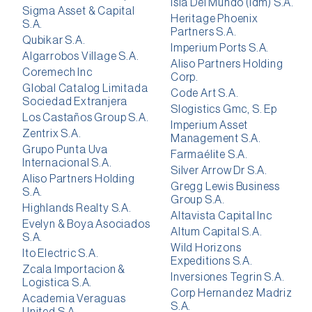
Isla Del Mundo (Idm) S.A.
Sigma Asset & Capital
Heritage Phoenix
S.A.
Partners S.A.
Qubikar S.A.
Imperium Ports S.A.
Algarrobos Village S.A.
Aliso Partners Holding
Coremech Inc
Corp.
Global Catalog Limitada
Code Art S.A.
Sociedad Extranjera
Slogistics Gmc, S. Ep
Los Castaños Group S.A.
Imperium Asset
Zentrix S.A.
Management S.A.
Grupo Punta Uva
Farmaélite S.A.
Internacional S.A.
Silver Arrow Dr S.A.
Aliso Partners Holding
Gregg Lewis Business
S.A.
Group S.A.
Highlands Realty S.A.
Altavista Capital Inc
Evelyn & Boya Asociados
Altum Capital S.A.
S.A.
Wild Horizons
Ito Electric S.A.
Expeditions S.A.
Zcala Importacion &
Inversiones Tegrin S.A.
Logistica S.A.
Corp Hernandez Madriz
Academia Veraguas
S.A.