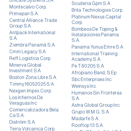
Unicate Systems S.A.
Scuderia Gpm S.A.
Montecalvo Corp.
Brila Technologies Corp.
Primepan S.A.
Platinum Nexus Capital
Central Alliance Trade
Corp.
Group S.A.
Bombeos De Toping &
Antpack International
Instalaciones Panama
S.A.
S.A.
Ziembra Panamá S.A.
Panama Yunus Emre S.A.
Cmm Legacy S.A.
International Training
Reff Logistica Corp.
Academy S.A.
Minerva Global
Pe T80205 S.A.
Investment S.A.
Afropiano Band, S.Ep
Boston Zona Libre S.A.
Sbc Enterprises Inc
Timmy16052025 S.A.
Weinsys Inc
Nexgen Impex Corp.
Humanos Sin Fronteras
Los Infiernos De
S.A.
Veraguas Inc
Astra Global Group Inc
Comericalizadora Bela
Grupo W.M.G. S.A.
Ca S.A.
Madarfe S.A.
Distrilim S.A.
Rooftop 13 S.A.
Terra Volcanica Corp.