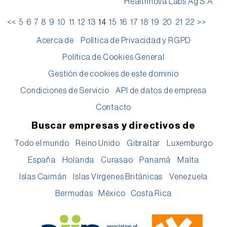
Healthnova Labs Ag S.A.
<<
5
6
7
8
9
10
11
12
13
14
15
16
17
18
19
20
21
22
>>
Acerca de
Política de Privacidad y RGPD
Política de Cookies General
Gestión de cookies de este dominio
Condiciones de Servicio
API de datos de empresa
Contacto
Buscar empresas y directivos de
Todo el mundo
Reino Unido
Gibraltar
Luxemburgo
España
Holanda
Curasao
Panamá
Malta
Islas Caimán
Islas Vírgenes Británicas
Venezuela
Bermudas
México
Costa Rica