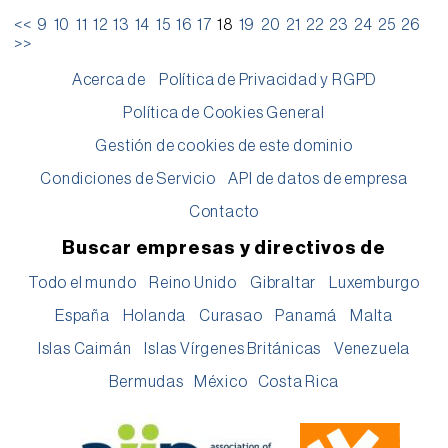
<<
9
10
11
12
13
14
15
16
17
18
19
20
21
22
23
24
25
26
>>
Acerca de
Política de Privacidad y RGPD
Política de Cookies General
Gestión de cookies de este dominio
Condiciones de Servicio
API de datos de empresa
Contacto
Buscar empresas y directivos de
Todo el mundo
Reino Unido
Gibraltar
Luxemburgo
España
Holanda
Curasao
Panamá
Malta
Islas Caimán
Islas Vírgenes Británicas
Venezuela
Bermudas
México
Costa Rica