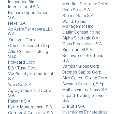
Innovacad Bim
Meridian Strategic Corp.
International S.A.
Perla Solar S.A.
Romero Import Export
Bronce Solar S.A.
S.A.
World Tennis
Nexel S.A.
Management Inc
Ad Astra Per Aspera LLc
Catlin Consulting Inc
S.A.
Alpha Strategic S.A.
Zimnyak Corp.
Casa Perezsousa S.A.
Gambit Research Corp.
Signature Kl S.A.
Altis Connect Holding,
Renovatech Solutions
S.Ep
S.A.
Polycard Corp.
Vamzar Group Corp.
B & r Tuna Corp.
Dromos Capital Corp.
Vivi Beauty International
Akis Optical Group Corp.
S.A.
Avenida Creativa, S.Ep
Yapa Sol S.A.
Multiservicios Danny S.A.
Agroganadera El Corral
S.A.
Impact Trading Services
S.A.
Paisana S.A.
Ola Gris S.A.
Kyoto Management S.A.
Inversiones Estrategicas
Carruyo & Gonzalez S.A.