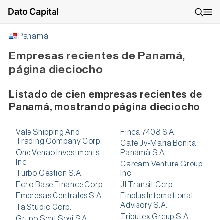
Dato Capital
Panamá
Empresas recientes de Panamá,
página dieciocho
Listado de cien empresas recientes de
Panamá, mostrando página dieciocho
Vale Shipping And
Finca 7408 S.A.
Trading Company Corp.
Cafè Jv-Maria Bonita
One Venao Investments
Panamà S.A.
Inc
Carcam Venture Group
Turbo Gestion S.A.
Inc
Echo Base Finance Corp.
Jl Transit Corp.
Empresas Centrales S.A.
Finplus International
Advisory S.A.
Ta Studio Corp.
Tributex Group S.A.
Grupo Sent Sovi S.A.