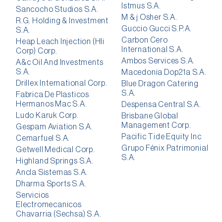
Istmus S.A.
Sancocho Studios S.A.
M & j Osher S.A.
R.G. Holding & Investment
Guccio Gucci S.P.A.
S.A.
Carbon Cero
Heap Leach Injection (Hli
International S.A.
Corp) Corp.
Ambos Services S.A.
A&c Oil And Investments
S.A.
Macedonia Dop21a S.A.
Drillex International Corp.
Blue Dragon Catering
S.A.
Fabrica De Plasticos
Hermanos Mac S.A.
Despensa Central S.A.
Ludo Karuk Corp.
Brisbane Global
Management Corp.
Gespam Aviation S.A.
Pacific Tide Equity Inc
Cemarfuel S.A.
Grupo Fénix Patrimonial
Getwell Medical Corp.
S.A.
Highland Springs S.A.
Ancla Sistemas S.A.
Dharma Sports S.A.
Servicios
Electromecanicos
Chavarria (Sechsa) S.A.